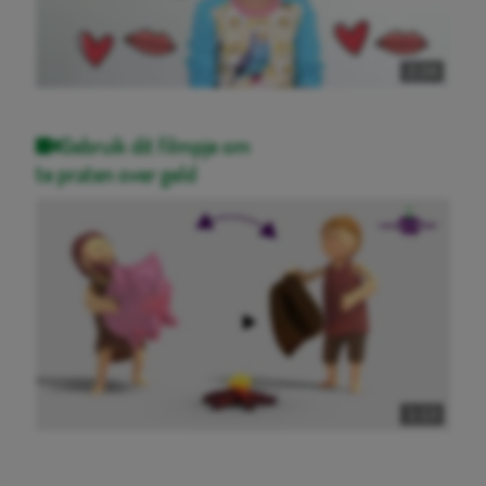
2:24
Gebruik dit filmpje om
te praten over geld
1:13