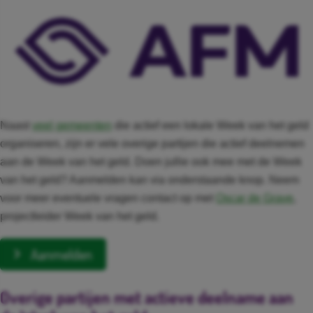
Naast
veel gemeenten
die actief een lokale Week van het geld
organiseren, zijn er vele overige partijen die actief deelnemen
aan de Week van het geld. Doen jullie ook mee met de Week
van het geld? Aanmelden kan via onderstaande knop. Neem
voor meer eventuele vragen contact op met
Oscar de Grave
,
projectleider Week van het geld.
Aanmelden
Overige partijen met actieve deelname aan