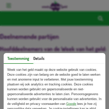
Deelnemende partijen
Hoofddeelnemers van de Week van het geld:
Toestemming
Details
Week van het geld maakt op deze website gebruik van cookies.
Deze cookies zijn van belang om de website goed te laten werken
en met anonieme input te verbeteren. Met jouw toestemming
plaatsen wij ook analytics en tracking cookies. Deze cookies
kunnen worden gebruikt om gepersonaliseerde en niet-
gepersonaliseerde advertenties te laten zien. Persoonsgegevens
kunnen worden gebruikt voor de personalisatie van advertenties. In
de veiligheid en privacy voorwaarden van
Google
lees je hoe zij
persoonlijke data verwerken. Je cookie-instellingen kan je altijd