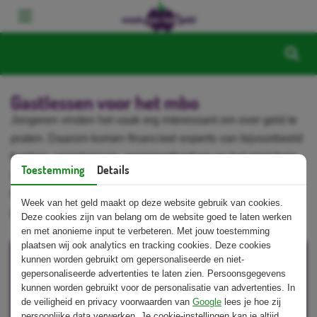
Gastlessen voor het mbo
Jongeren vinden het vaak erg interessant om over geld te
praten. Daarom komen financieel experts van bijvoorbeeld
banken, verzekeraars, pensioenfondsen en het ministerie
Toestemming
Details
van Financiën graag een gratis gastles geven in jouw
klas! In aanloop naar de Week van het geld worden ook de
Week van het geld maakt op deze website gebruik van cookies.
gastlessen beschikbaar gesteld.
Deze cookies zijn van belang om de website goed te laten werken
en met anonieme input te verbeteren. Met jouw toestemming
plaatsen wij ook analytics en tracking cookies. Deze cookies
kunnen worden gebruikt om gepersonaliseerde en niet-
gepersonaliseerde advertenties te laten zien. Persoonsgegevens
kunnen worden gebruikt voor de personalisatie van advertenties. In
de veiligheid en privacy voorwaarden van
Google
lees je hoe zij
persoonlijke data verwerken. Je cookie-instellingen kan je altijd