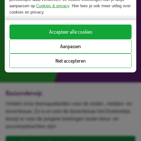
aanpassen op
Cookies & privacy
. Hier lees je ook meer uitleg over
cookies en privacy.
Accepteer alle cookies
Aanpassen
Niet accepteren
Basisonderwijs
Ontdek onze themapakketten voor de onder-, midden- en
bovenbouw. Zo is er voor de bovenbouw het Doeboekje,
terwijl er voor de jongere leerlingen leuke kleur- en
puzzelopdrachten zijn!