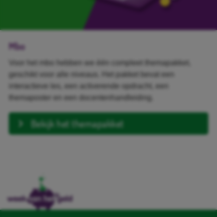
Mbo
Voor het mbo hebben we één compleet themapakket,
geschikt voor alle niveaus. Het pakket bevat een
interactieve les, een activerende opdracht, een
themaposter en een docentenhandleiding.
Bekijk het themapakket