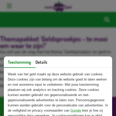
Themapakket 'Geldsprookjes - te mooi
om waar te zijn?'
Ga zelf aan de slag met het thema 'Geldsprookjes' en geef in
een handomdraai je eigen financiële les! Voor elk
Toestemming
Details
onderwijsniveau bieden we themapakketten aan boordevol
lesmateriaal met onder andere: een interactieve les, een
Week van het geld maakt op deze website gebruik van cookies.
educatieve opdracht, explainervideo's, een poster en een
Deze cookies zijn van belang om de website goed te laten werken
en met anonieme input te verbeteren. Met jouw toestemming
docentenhandleiding.
plaatsen wij ook analytics en tracking cookies. Deze cookies
kunnen worden gebruikt om gepersonaliseerde en niet-
gepersonaliseerde advertenties te laten zien. Persoonsgegevens
kunnen worden gebruikt voor de personalisatie van advertenties. In
de veiligheid en privacy voorwaarden van
Google
lees je hoe zij
persoonlijke data verwerken. Je cookie-instellingen kan je altijd