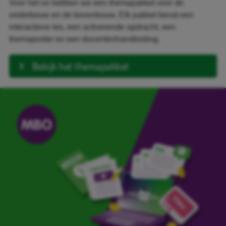
Voor het vo hebben we een themapakket voor de
onderbouw en de bovenbouw. Elk pakket bevat een
interactieve les, een activerende opdracht, een
themaposter en een docentenhandleiding.
Bekijk het themapakket