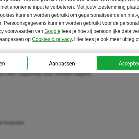
ezondheid&Hulp, Rechten&Plichten, Verzekeren en
 met anonieme input te verbeteren. Met jouw toestemming plaats
ikelen en 8 animatie filmpjes op A2/B1 niveau.
cookies kunnen worden gebruikt om gepersonaliseerde en niet-
en interactieve checklist.
ien. Persoonsgegevens kunnen worden gebruikt voor de personali
vacy voorwaarden van
Google
lees je hoe zij persoonlijke data ve
precies lezen hoe hij/zij in zijn/haar woonplaats
jd aanpassen op
Cookies & privacy
. Hier lees je ook meer uitleg 
 aanvraagt, een lokale bijstandsuitkering kan regelen
.
ren
Aanpassen
Acceptee
agelijks tussen 14:00 en 22:00 uur via de app
s Oké? Supportlijn voor mentale support!
d Available