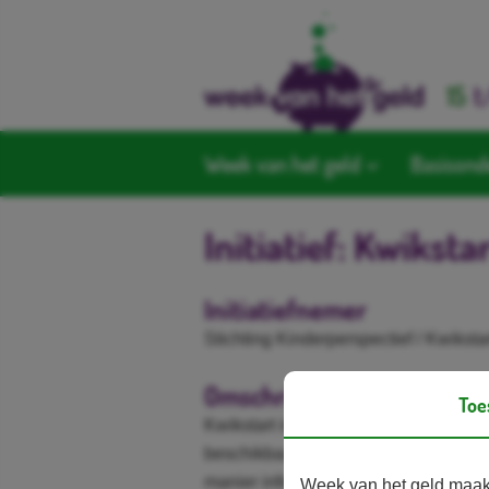
15
t
Week van het geld
Basisond
Initiatief: Kwiksta
Initiatiefnemer
Stichting Kinderperspectief / Kwiksta
Omschrijving
Toe
Kwikstart is een app en een website 
beschikbaar wordt gesteld. Jongeren
manier informatie vinden over allerle
Week van het geld maakt