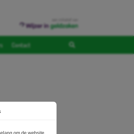
een initiatief van
rs
Contact
s
belang om de website