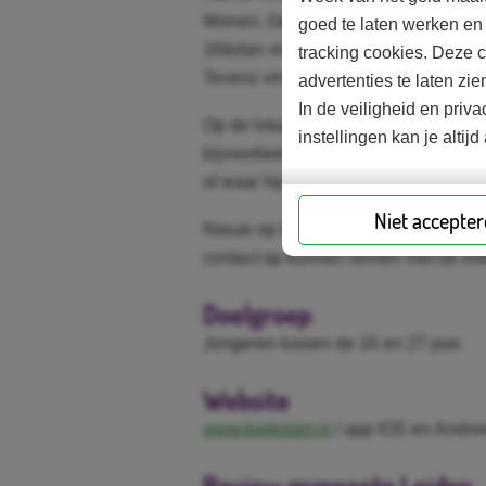
Wonen, Geldzaken, School, Werk, G
goed te laten werken en
18&dan vinden jongeren ruim 130 art
tracking cookies. Deze 
Tevens vinden gebruikers op de app e
advertenties te laten z
In de veiligheid en pri
Op de lokale pagina kan de gebruiker 
instellingen kan je alti
bijvoorbeeld een urgentie verklaring
of waar hij/zij terecht kan met vragen
Niet accepte
Nieuw op Kwikstart is dat jongeren d
contact op kunnen nemen met de Alle
Doelgroep
Jongeren tussen de 16 en 27 jaar.
Website
www.kwikstart.nl
/ app IOS en Androi
Review gemeente Leiden