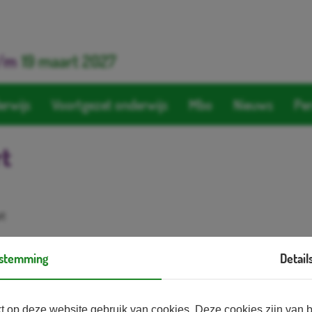
/m
19 maart 2027
erwijs
Voortgezet onderwijs
Mbo
Nieuws
Pe
rt
rt
stemming
Detail
waarop landelijke en lokale informatie voor jongeren
 kunnen op een makkelijke en overzichtelijke
i Landelijke én lokale regelzaken. Onder de tegels
 op deze website gebruik van cookies. Deze cookies zijn van 