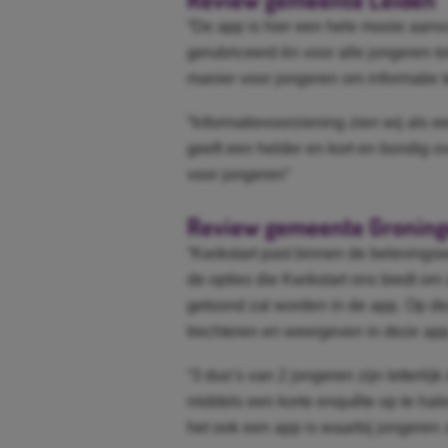
“De app is hier een hele mooie aanvu
gerubriceerd én voor alle jongeren to
manier voor jongeren om informatie t
“Informatievoorziening zien wij als e
geeft een helder en kort en bondig ov
voor jongeren”
Review gemeente Gronin
“Kwikstart past binnen de belevingsw
de opties die Kwikstart ons biedt om 
getoond zal worden in de app. Op de
trechteren en weergeven in deze app
“3 duo’s van 2 jongeren zijn letterli
middels een korte enquête op te hale
het ook een app is waarbij jongeren 