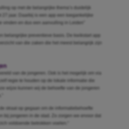
lling op met de belangrijke thema’s duidelijk
t 27 jaar. Daarbij is een app een toegankelijke
e vinden en dus een aanvulling in Leiden”
en belangrijke preventieve basis. De kwikstart app
erzicht van die zaken die het meest belangrijk zijn
gen
ereld van de jongeren. Ook is het mogelijk om via
zelf regie te houden op de lokale informatie die
ze wijze kunnen wij de behoefte van de jongeren
.”
jk de straat op gegaan om de informatiebehoefte
n bij jongeren in de stad. Zo zorgen we ervoor dat
zich voldoende betrokken voelen.“