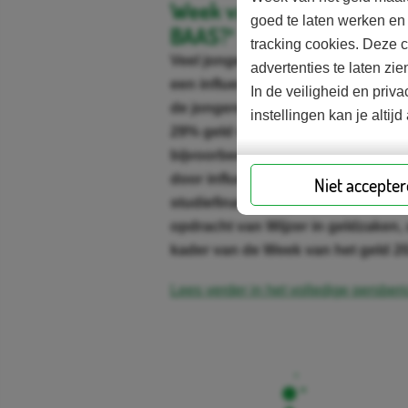
Week van het geld 2024 in 
goed te laten werken en
BAAS?’
tracking cookies. Deze 
Veel jongeren tussen de 16-19 jaa
advertenties te laten z
een influencer bij een financiële 
In de veiligheid en pri
de jongeren die influencers volgt
instellingen kan je alti
29% geld verloren. Jongeren die (e
bijvoorbeeld een bijbaan zijn naa
door influencers, dan jongeren die
Niet accepte
studiefinanciering. Dit blijkt uit h
opdracht van Wijzer in geldzaken, 
kader van de Week van het geld 20
Lees verder in het volledige persberi