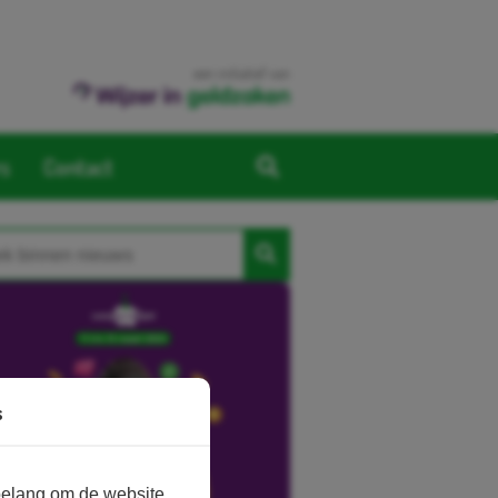
een initiatief van
rs
Contact
s
belang om de website