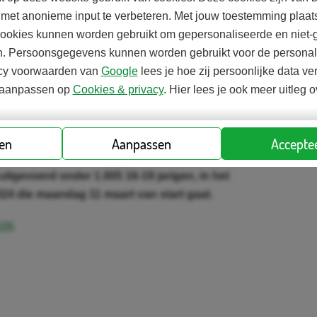
het teken van ‘Hoe ben jij je GELD de
 met anonieme input te verbeteren. Met jouw toestemming plaats
cookies kunnen worden gebruikt om gepersonaliseerde en niet-
r hebben zich weleens laten beïnvloeden door
ien. Persoonsgegevens kunnen worden gebruikt voor de personali
beslissing. Door deze beïnvloeding heeft 39% van
vacy voorwaarden van
Google
lees je hoe zij persoonlijke data ve
 weleens geld verdiend, 46% geld bespaard en
jd aanpassen op
Cookies & privacy
. Hier lees je ook meer uitleg 
en deel van) hun geld zelf verdienen met
r eigen zeggen minder financieel beïnvloedbaar
 hun geld krijgen van ouders of via een
ren
Aanpassen
Acceptee
et onderzoek ‘Hoe ben jij je Geld de Baas?’ in
uitgevoerd onder 1.005 16-19 jarigen, in het
24 die maandag 11 maart van start gaat.
cht
.