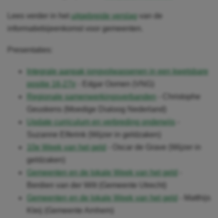
Lees verder in het
uitgebreide verslag
van de
informatiebijeenkomst voor gemeenten.
Presentaties:
Integrale aanpak jongvolwassenen in een kwetsbare
positie 16-27jr
- Edgar Oomen (VNG)
Regionale samenwerkingsverbanden
- Christophe
Geuskens (Moedige Dialoog Nederland)
Update curriculum en verbreding onderwijs
-
Suzanne Elferink (Wijzer in geldzaken)
10e Week van het geld
- Oscar de Grave (Wijzer in
geldzaken)
Gemeenten en de lokale Week van het geld
-
Berdien van der Wilt (Gemeente Utrecht)
Gemeenten en de lokale Week van het geld
- Matthijs
Kleij (Gemeente Arnhem)